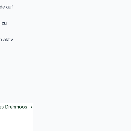
de auf
t zu
n aktiv
des Drehmoos →