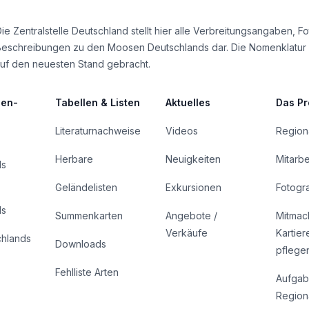
ie Zentralstelle Deutschland stellt hier alle Verbreitungsangaben, F
Beschreibungen zu den Moosen Deutschlands dar. Die Nomenklatur
uf den neuesten Stand gebracht.
len-
Tabellen & Listen
Aktuelles
Das Pr
Literaturnachweise
Videos
Regiona
Herbare
Neuigkeiten
Mitarbe
ds
Geländelisten
Exkursionen
Fotogr
ds
Summenkarten
Angebote /
Mitmac
Verkäufe
Kartier
chlands
Downloads
pflege
Fehlliste Arten
Aufgab
Regiona