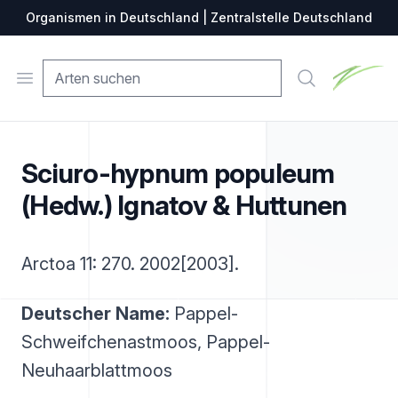
Organismen in Deutschland | Zentralstelle Deutschland
Zentralste
Open menu
Suche
Sciuro-hypnum populeum
(Hedw.) Ignatov & Huttunen
Arctoa 11: 270. 2002[2003].
Deutscher Name:
Pappel-
Schweifchenastmoos, Pappel-
Neuhaarblattmoos