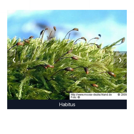
❮
❯
Habitus