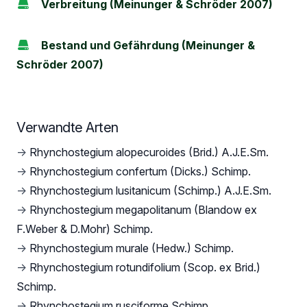
Verbreitung (Meinunger & Schröder 2007)
Bestand und Gefährdung (Meinunger &
Schröder 2007)
Verwandte Arten
→
Rhynchostegium alopecuroides (Brid.) A.J.E.Sm.
→
Rhynchostegium confertum (Dicks.) Schimp.
→
Rhynchostegium lusitanicum (Schimp.) A.J.E.Sm.
→
Rhynchostegium megapolitanum (Blandow ex
F.Weber & D.Mohr) Schimp.
→
Rhynchostegium murale (Hedw.) Schimp.
→
Rhynchostegium rotundifolium (Scop. ex Brid.)
Schimp.
→
Rhynchostegium rusciforme Schimp.