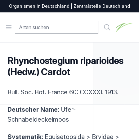
Organismen in Deutschland | Zentralstelle Deutschland
Zentralste
Open menu
Suche
Rhynchostegium riparioides
(Hedw.) Cardot
Bull. Soc. Bot. France 60: CCXXXI. 1913.
Deutscher Name:
Ufer-
Schnabeldeckelmoos
Systematik:
Equisetopsida > Bryidae >