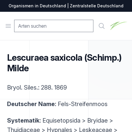
Organismen in Deutschland | Zentralstelle Deutschland
Zentralste
Open menu
Suche
Lescuraea saxicola (Schimp.)
Milde
Bryol. Siles.: 288. 1869
Deutscher Name:
Fels-Streifenmoos
Systematik:
Equisetopsida > Bryidae >
Thuidiaceae > Hypnales > Leskeaceae >