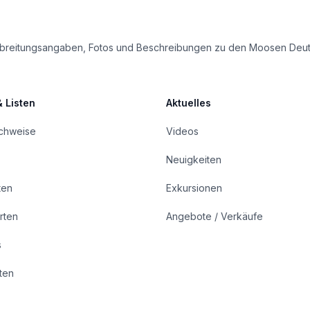
e Verbreitungsangaben, Fotos und Beschreibungen zu den Moosen Deu
& Listen
Aktuelles
achweise
Videos
Neuigkeiten
ten
Exkursionen
rten
Angebote / Verkäufe
s
rten