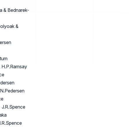
a & Bednarek-
olyoak &
ersen
ctum
& H.P.Ramsay
ce
edersen
 N.Pedersen
ce
 J.R.Spence
aka
J.R.Spence