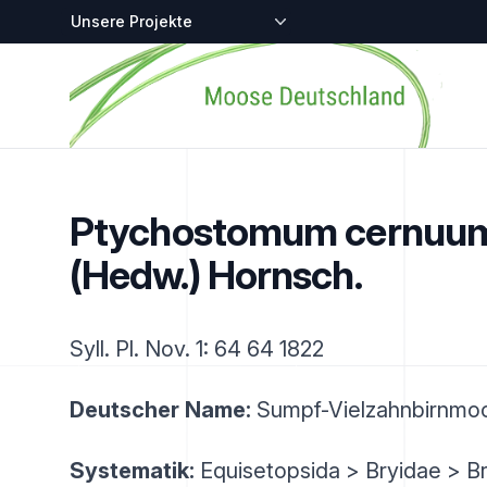
Zentralstellen-Projekte
Startseite
Ptychostomum cernuu
(Hedw.) Hornsch.
Syll. Pl. Nov. 1: 64 64 1822
Deutscher Name:
Sumpf-Vielzahnbirnmo
Systematik:
Equisetopsida > Bryidae > B