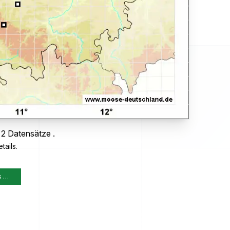
 2 Datensätze .
tails.
s …