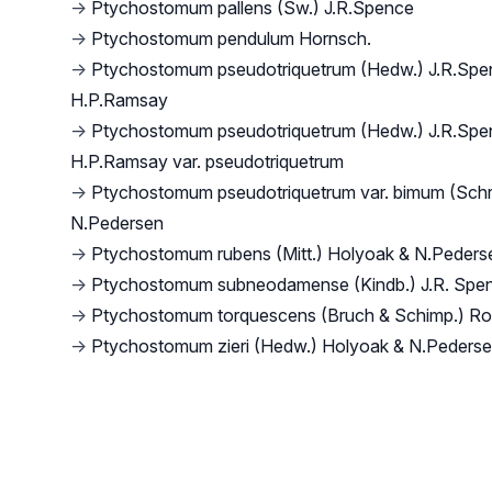
→
Ptychostomum pallens (Sw.) J.R.Spence
→
Ptychostomum pendulum Hornsch.
→
Ptychostomum pseudotriquetrum (Hedw.) J.R.Spe
H.P.Ramsay
→
Ptychostomum pseudotriquetrum (Hedw.) J.R.Spe
H.P.Ramsay var. pseudotriquetrum
→
Ptychostomum pseudotriquetrum var. bimum (Schr
N.Pedersen
→
Ptychostomum rubens (Mitt.) Holyoak & N.Peders
→
Ptychostomum subneodamense (Kindb.) J.R. Spe
→
Ptychostomum torquescens (Bruch & Schimp.) R
→
Ptychostomum zieri (Hedw.) Holyoak & N.Peders
Footer