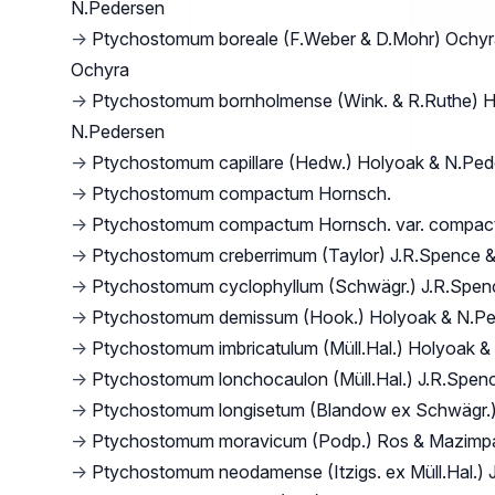
N.Pedersen
→
Ptychostomum boreale (F.Weber & D.Mohr) Ochyr
Ochyra
→
Ptychostomum bornholmense (Wink. & R.Ruthe) H
N.Pedersen
→
Ptychostomum capillare (Hedw.) Holyoak & N.Ped
→
Ptychostomum compactum Hornsch.
→
Ptychostomum compactum Hornsch. var. compa
→
Ptychostomum creberrimum (Taylor) J.R.Spence 
→
Ptychostomum cyclophyllum (Schwägr.) J.R.Spen
→
Ptychostomum demissum (Hook.) Holyoak & N.P
→
Ptychostomum imbricatulum (Müll.Hal.) Holyoak &
→
Ptychostomum lonchocaulon (Müll.Hal.) J.R.Spen
→
Ptychostomum longisetum (Blandow ex Schwägr.)
→
Ptychostomum moravicum (Podp.) Ros & Mazimp
→
Ptychostomum neodamense (Itzigs. ex Müll.Hal.) 