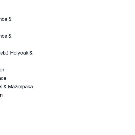
nce &
nce &
eb.) Holyoak &
en
nce
os & Mazimpaka
en