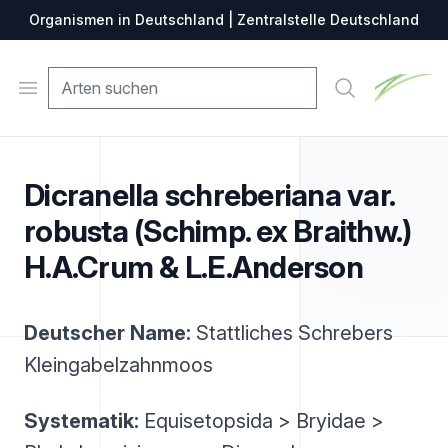
Organismen in Deutschland | Zentralstelle Deutschland
Zentralste
Open menu
Suche
Dicranella schreberiana var.
robusta (Schimp. ex Braithw.)
H.A.Crum & L.E.Anderson
Deutscher Name:
Stattliches Schrebers
Kleingabelzahnmoos
Systematik:
Equisetopsida > Bryidae >