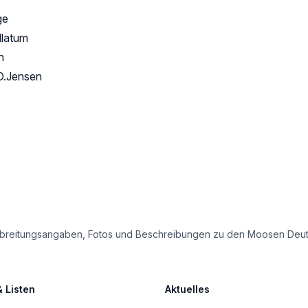
ge
llatum
n
.O.Jensen
e Verbreitungsangaben, Fotos und Beschreibungen zu den Moosen Deu
& Listen
Aktuelles