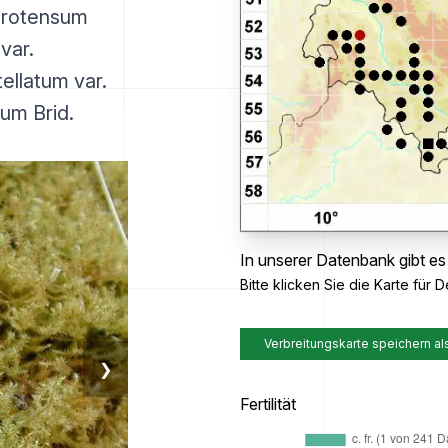
protensum
var.
ellatum var.
um Brid.
In unserer Datenbank gibt es
Bitte klicken Sie die Karte für De
Verbreitungskarte speichern al
❯
Fertilität