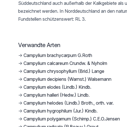
Süddeutschland auch außerhalb der Kalkgebiete als 
bezeichnet werden. In Norddeutschland an den natu
Fundstellen schützenswert: RL 3.
Verwandte Arten
→
Campylium brachycarpum G.Roth
→
Campylium calcareum Crundw. & Nyholm
→
Campylium chrysophyllum (Brid.) Lange
→
Campylium decipiens (Warnst.) Walsemann
→
Campylium elodes (Lindb.) Kindb.
→
Campylium halleri (Hedw.) Lindb.
→
Campylium helodes (Lindb.) Broth., orth. var.
→
Campylium hygrophilum (Jur.) Kindb.
→
Campylium polygamum (Schimp.) C.E.O.Jensen
→
Campylium radicale (P.Beauv.) Grout