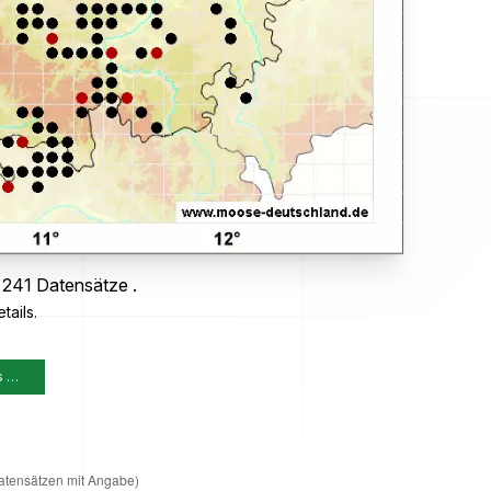
 241 Datensätze .
tails.
s …