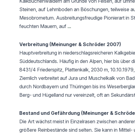
Kalkbuchenwäldern am Grunde von Felsen, auf umhe
Steinen, auf Lehmboden an Böschungen, teilweise a
Mesobrometum. Ausbreitungsfreudige Pionierart in S
feuchten Mauern, auf
...
Verbreitung (Meinunger & Schröder 2007)
Hauptverbreitung in niederschlagsreicheren Kalkgebie
Süddeutschlands. Häufig in den Alpen, hier bis über 
8431/4 Friederspitz, Plattenkalk, 2030 m, 10.10.1979, 
Ziemlich verbreitet auf Jura und Muschelkalk von B
durch Nordbayern und Thüringen bis ins Weserbergla
Berg- und Hügelland nur vereinzelt, oft an Sekundärs
Bestand und Gefährdung (Meinunger & Schröde
Die Art wächst meist in Einzelrasen zwischen ander
größere Reinbestände sind selten. Sie kann in Mittel-