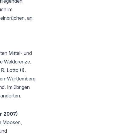
rliegenden
uch im
teinbrüchen, an
ten Mittel- und
die Waldgrenze:
R. Lotto (!).
aden-Württemberg
nd. Im übrigen
tandorten.
r 2007)
en Moosen,
 und