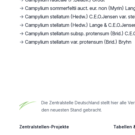
→
Campylium sommerfeltii auct. eur. non (Myrin) Lan
→
Campylium stellatum (Hedw.) C.E.O.Jensen var. ste
→
Campylium stellatum (Hedw.) Lange & C.E.O.Jense
→
Campylium stellatum subsp. protensum (Brid.) C.E
→
Campylium stellatum var. protensum (Brid.) Bryhn
Footer
Die Zentralstelle Deutschland stellt hier all
den neuesten Stand gebracht.
Zentralstellen-Projekte
Tabellen 