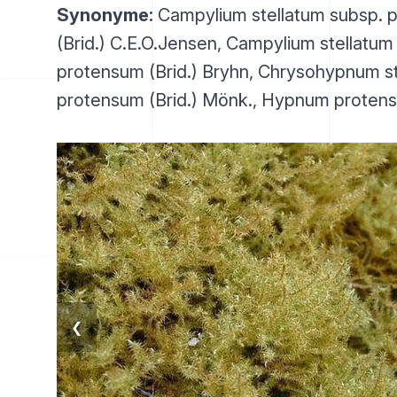
Synonyme:
Campylium stellatum subsp. 
(Brid.) C.E.O.Jensen, Campylium stellatum 
protensum (Brid.) Bryhn, Chrysohypnum st
protensum (Brid.) Mönk., Hypnum protens
❮