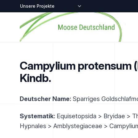
Zentralstellen-Projekte
Startseite
Campylium protensum (B
Kindb.
Deutscher Name:
Sparriges Goldschlafm
Systematik:
Equisetopsida > Bryidae > T
Hypnales > Amblystegiaceae > Campyliu