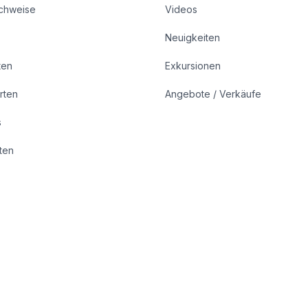
achweise
Videos
Neuigkeiten
ten
Exkursionen
rten
Angebote / Verkäufe
s
rten