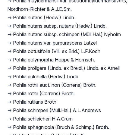
→
Pohlia muyldermansii var. pseudomuyldermansii Arts,
Nordhorn-Richter & A.J.E.Sm.
→
Pohlia nutans (Hedw.) Lindb.
→
Pohlia nutans subsp. nutans (Hedw.) Lindb.
→
Pohlia nutans subsp. schimperi (Müll.Hal.) Nyholm
→
Pohlia nutans var. purpurascens Latzel
→
Pohlia obtusifolia (Vill. ex Brid.) L.F.Koch
→
Pohlia polymorpha Hoppe & Hornsch.
→
Pohlia proligera (Lindb. ex Breidl.) Lindb. ex Arnell
→
Pohlia pulchella (Hedw.) Lindb.
→
Pohlia rothii auct. non (Correns) Broth.
→
Pohlia rothii (Correns) Broth.
→
Pohlia rutilans Broth.
→
Pohlia schimperi (Müll.Hal.) A.L.Andrews
→
Pohlia schleicheri H.A.Crum
→
Pohlia sphagnicola (Bruch & Schimp.) Broth.