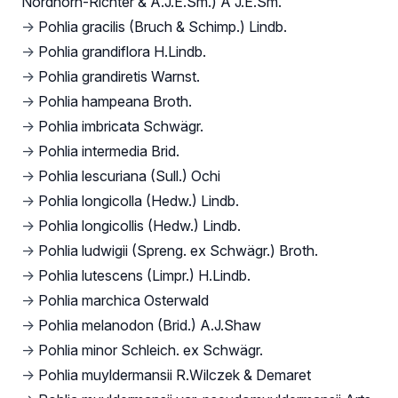
Nordhorn-Richter & A.J.E.Sm.) A J.E.Sm.
→
Pohlia gracilis (Bruch & Schimp.) Lindb.
→
Pohlia grandiflora H.Lindb.
→
Pohlia grandiretis Warnst.
→
Pohlia hampeana Broth.
→
Pohlia imbricata Schwägr.
→
Pohlia intermedia Brid.
→
Pohlia lescuriana (Sull.) Ochi
→
Pohlia longicolla (Hedw.) Lindb.
→
Pohlia longicollis (Hedw.) Lindb.
→
Pohlia ludwigii (Spreng. ex Schwägr.) Broth.
→
Pohlia lutescens (Limpr.) H.Lindb.
→
Pohlia marchica Osterwald
→
Pohlia melanodon (Brid.) A.J.Shaw
→
Pohlia minor Schleich. ex Schwägr.
→
Pohlia muyldermansii R.Wilczek & Demaret