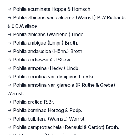
→
Pohlia acuminata Hoppe & Hornsch.
→
Pohlia albicans var. calcarea (Warnst.) P.W.Richards
& E.C.Wallace
→
Pohlia albicans (Wahlenb.) Lindb.
→
Pohlia ambigua (Limpr.) Broth.
→
Pohlia andalusica (Höhn.) Broth.
→
Pohlia andrewsii A.J.Shaw
→
Pohlia annotina (Hedw.) Lindb.
→
Pohlia annotina var. decipiens Loeske
→
Pohlia annotina var. glareola (R.Ruthe & Grebe)
Warnst.
→
Pohlia arctica R.Br.
→
Pohlia berninae Herzog & Podp.
→
Pohlia bulbifera (Warnst.) Warnst.
→
Pohlia camptotrachela (Renauld & Cardot) Broth.