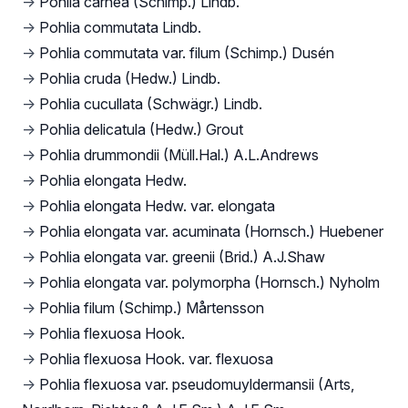
→
Pohlia carnea (Schimp.) Lindb.
→
Pohlia commutata Lindb.
→
Pohlia commutata var. filum (Schimp.) Dusén
→
Pohlia cruda (Hedw.) Lindb.
→
Pohlia cucullata (Schwägr.) Lindb.
→
Pohlia delicatula (Hedw.) Grout
→
Pohlia drummondii (Müll.Hal.) A.L.Andrews
→
Pohlia elongata Hedw.
→
Pohlia elongata Hedw. var. elongata
→
Pohlia elongata var. acuminata (Hornsch.) Huebener
→
Pohlia elongata var. greenii (Brid.) A.J.Shaw
→
Pohlia elongata var. polymorpha (Hornsch.) Nyholm
→
Pohlia filum (Schimp.) Mårtensson
→
Pohlia flexuosa Hook.
→
Pohlia flexuosa Hook. var. flexuosa
→
Pohlia flexuosa var. pseudomuyldermansii (Arts,