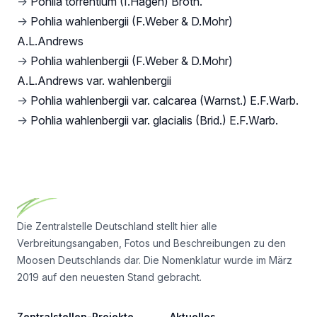
→
Pohlia torrentium (I.Hagen) Broth.
→
Pohlia wahlenbergii (F.Weber & D.Mohr)
A.L.Andrews
→
Pohlia wahlenbergii (F.Weber & D.Mohr)
A.L.Andrews var. wahlenbergii
→
Pohlia wahlenbergii var. calcarea (Warnst.) E.F.Warb.
→
Pohlia wahlenbergii var. glacialis (Brid.) E.F.Warb.
Footer
Die Zentralstelle Deutschland stellt hier alle
Verbreitungsangaben, Fotos und Beschreibungen zu den
Moosen Deutschlands dar. Die Nomenklatur wurde im März
2019 auf den neuesten Stand gebracht.
Zentralstellen-Projekte
Aktuelles