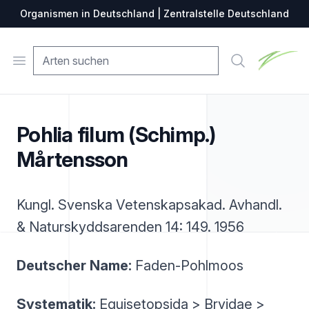
Organismen in Deutschland | Zentralstelle Deutschland
Zentralste
Open menu
Suche
Pohlia filum (Schimp.)
Mårtensson
Kungl. Svenska Vetenskapsakad. Avhandl.
& Naturskyddsarenden 14: 149. 1956
Deutscher Name:
Faden-Pohlmoos
Systematik:
Equisetopsida > Bryidae >