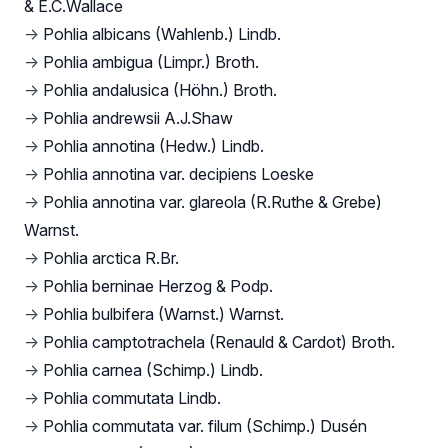
& E.C.Wallace
→
Pohlia albicans (Wahlenb.) Lindb.
→
Pohlia ambigua (Limpr.) Broth.
→
Pohlia andalusica (Höhn.) Broth.
→
Pohlia andrewsii A.J.Shaw
→
Pohlia annotina (Hedw.) Lindb.
→
Pohlia annotina var. decipiens Loeske
→
Pohlia annotina var. glareola (R.Ruthe & Grebe)
Warnst.
→
Pohlia arctica R.Br.
→
Pohlia berninae Herzog & Podp.
→
Pohlia bulbifera (Warnst.) Warnst.
→
Pohlia camptotrachela (Renauld & Cardot) Broth.
→
Pohlia carnea (Schimp.) Lindb.
→
Pohlia commutata Lindb.
→
Pohlia commutata var. filum (Schimp.) Dusén