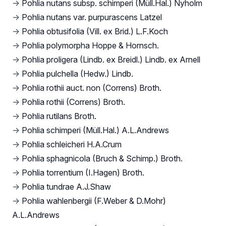
→
Pohlia nutans subsp. schimperi (Müll.Hal.) Nyholm
→
Pohlia nutans var. purpurascens Latzel
→
Pohlia obtusifolia (Vill. ex Brid.) L.F.Koch
→
Pohlia polymorpha Hoppe & Hornsch.
→
Pohlia proligera (Lindb. ex Breidl.) Lindb. ex Arnell
→
Pohlia pulchella (Hedw.) Lindb.
→
Pohlia rothii auct. non (Correns) Broth.
→
Pohlia rothii (Correns) Broth.
→
Pohlia rutilans Broth.
→
Pohlia schimperi (Müll.Hal.) A.L.Andrews
→
Pohlia schleicheri H.A.Crum
→
Pohlia sphagnicola (Bruch & Schimp.) Broth.
→
Pohlia torrentium (I.Hagen) Broth.
→
Pohlia tundrae A.J.Shaw
→
Pohlia wahlenbergii (F.Weber & D.Mohr)
A.L.Andrews