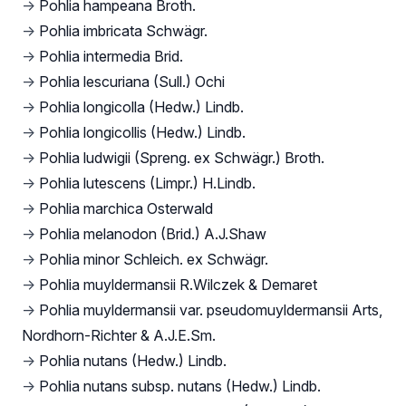
→
Pohlia hampeana Broth.
→
Pohlia imbricata Schwägr.
→
Pohlia intermedia Brid.
→
Pohlia lescuriana (Sull.) Ochi
→
Pohlia longicolla (Hedw.) Lindb.
→
Pohlia longicollis (Hedw.) Lindb.
→
Pohlia ludwigii (Spreng. ex Schwägr.) Broth.
→
Pohlia lutescens (Limpr.) H.Lindb.
→
Pohlia marchica Osterwald
→
Pohlia melanodon (Brid.) A.J.Shaw
→
Pohlia minor Schleich. ex Schwägr.
→
Pohlia muyldermansii R.Wilczek & Demaret
→
Pohlia muyldermansii var. pseudomuyldermansii Arts,
Nordhorn-Richter & A.J.E.Sm.
→
Pohlia nutans (Hedw.) Lindb.
→
Pohlia nutans subsp. nutans (Hedw.) Lindb.