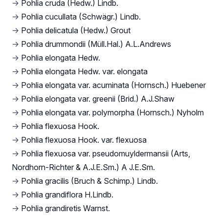
→
Pohlia cruda (Hedw.) Lindb.
→
Pohlia cucullata (Schwägr.) Lindb.
→
Pohlia delicatula (Hedw.) Grout
→
Pohlia drummondii (Müll.Hal.) A.L.Andrews
→
Pohlia elongata Hedw.
→
Pohlia elongata Hedw. var. elongata
→
Pohlia elongata var. acuminata (Hornsch.) Huebener
→
Pohlia elongata var. greenii (Brid.) A.J.Shaw
→
Pohlia elongata var. polymorpha (Hornsch.) Nyholm
→
Pohlia flexuosa Hook.
→
Pohlia flexuosa Hook. var. flexuosa
→
Pohlia flexuosa var. pseudomuyldermansii (Arts,
Nordhorn-Richter & A.J.E.Sm.) A J.E.Sm.
→
Pohlia gracilis (Bruch & Schimp.) Lindb.
→
Pohlia grandiflora H.Lindb.
→
Pohlia grandiretis Warnst.