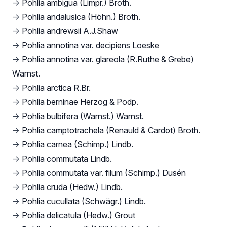
→
Pohlia ambigua (Limpr.) Broth.
→
Pohlia andalusica (Höhn.) Broth.
→
Pohlia andrewsii A.J.Shaw
→
Pohlia annotina var. decipiens Loeske
→
Pohlia annotina var. glareola (R.Ruthe & Grebe)
Warnst.
→
Pohlia arctica R.Br.
→
Pohlia berninae Herzog & Podp.
→
Pohlia bulbifera (Warnst.) Warnst.
→
Pohlia camptotrachela (Renauld & Cardot) Broth.
→
Pohlia carnea (Schimp.) Lindb.
→
Pohlia commutata Lindb.
→
Pohlia commutata var. filum (Schimp.) Dusén
→
Pohlia cruda (Hedw.) Lindb.
→
Pohlia cucullata (Schwägr.) Lindb.
→
Pohlia delicatula (Hedw.) Grout