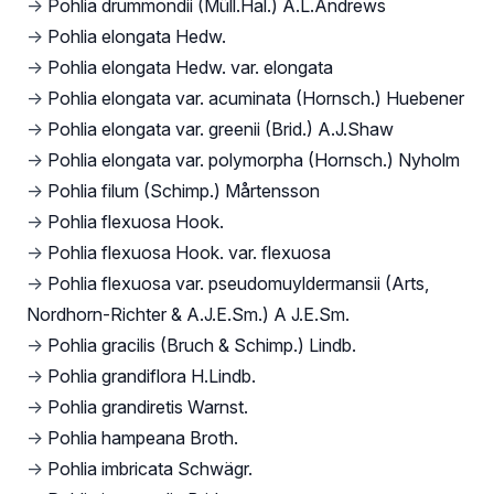
→
Pohlia drummondii (Müll.Hal.) A.L.Andrews
→
Pohlia elongata Hedw.
→
Pohlia elongata Hedw. var. elongata
→
Pohlia elongata var. acuminata (Hornsch.) Huebener
→
Pohlia elongata var. greenii (Brid.) A.J.Shaw
→
Pohlia elongata var. polymorpha (Hornsch.) Nyholm
→
Pohlia filum (Schimp.) Mårtensson
→
Pohlia flexuosa Hook.
→
Pohlia flexuosa Hook. var. flexuosa
→
Pohlia flexuosa var. pseudomuyldermansii (Arts,
Nordhorn-Richter & A.J.E.Sm.) A J.E.Sm.
→
Pohlia gracilis (Bruch & Schimp.) Lindb.
→
Pohlia grandiflora H.Lindb.
→
Pohlia grandiretis Warnst.
→
Pohlia hampeana Broth.
→
Pohlia imbricata Schwägr.