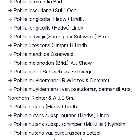
→
Pohlia intermedia Brid.
→
Pohlia lescuriana (Sull.) Ochi
→
Pohlia longicolla (Hedw.) Lindb.
→
Pohlia longicollis (Hedw.) Lindb.
→
Pohlia ludwigii (Spreng. ex Schwägr.) Broth.
→
Pohlia lutescens (Limpr.) H.Lindb.
→
Pohlia marchica Osterwald
→
Pohlia melanodon (Brid.) A.J.Shaw
→
Pohlia minor Schleich. ex Schwägr.
→
Pohlia muyldermansii R.Wilczek & Demaret
→
Pohlia muyldermansii var. pseudomuyldermansii Arts,
Nordhorn-Richter & A.J.E.Sm.
→
Pohlia nutans (Hedw.) Lindb.
→
Pohlia nutans subsp. nutans (Hedw.) Lindb.
→
Pohlia nutans subsp. schimperi (Müll.Hal.) Nyholm
→
Pohlia nutans var. purpurascens Latzel