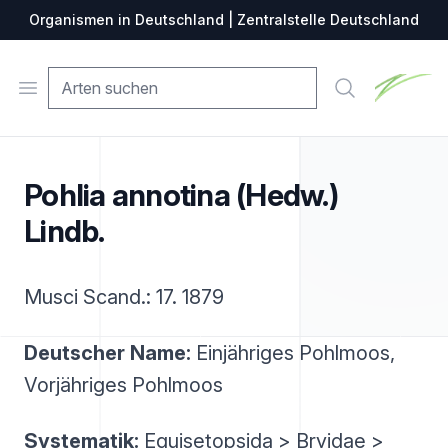
Organismen in Deutschland | Zentralstelle Deutschland
Zentralste
Open menu
Suche
Pohlia annotina (Hedw.)
Lindb.
Musci Scand.: 17. 1879
Deutscher Name:
Einjähriges Pohlmoos,
Vorjähriges Pohlmoos
Systematik:
Equisetopsida > Bryidae >