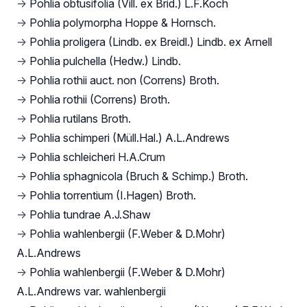
→
Pohlia obtusifolia (Vill. ex Brid.) L.F.Koch
→
Pohlia polymorpha Hoppe & Hornsch.
→
Pohlia proligera (Lindb. ex Breidl.) Lindb. ex Arnell
→
Pohlia pulchella (Hedw.) Lindb.
→
Pohlia rothii auct. non (Correns) Broth.
→
Pohlia rothii (Correns) Broth.
→
Pohlia rutilans Broth.
→
Pohlia schimperi (Müll.Hal.) A.L.Andrews
→
Pohlia schleicheri H.A.Crum
→
Pohlia sphagnicola (Bruch & Schimp.) Broth.
→
Pohlia torrentium (I.Hagen) Broth.
→
Pohlia tundrae A.J.Shaw
→
Pohlia wahlenbergii (F.Weber & D.Mohr)
A.L.Andrews
→
Pohlia wahlenbergii (F.Weber & D.Mohr)
A.L.Andrews var. wahlenbergii