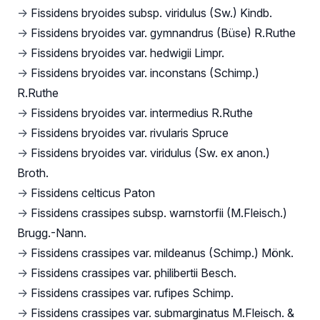
→
Fissidens bryoides subsp. viridulus (Sw.) Kindb.
→
Fissidens bryoides var. gymnandrus (Büse) R.Ruthe
→
Fissidens bryoides var. hedwigii Limpr.
→
Fissidens bryoides var. inconstans (Schimp.)
R.Ruthe
→
Fissidens bryoides var. intermedius R.Ruthe
→
Fissidens bryoides var. rivularis Spruce
→
Fissidens bryoides var. viridulus (Sw. ex anon.)
Broth.
→
Fissidens celticus Paton
→
Fissidens crassipes subsp. warnstorfii (M.Fleisch.)
Brugg.-Nann.
→
Fissidens crassipes var. mildeanus (Schimp.) Mönk.
→
Fissidens crassipes var. philibertii Besch.
→
Fissidens crassipes var. rufipes Schimp.
→
Fissidens crassipes var. submarginatus M.Fleisch. &