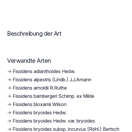
Beschreibung der Art
Verwandte Arten
→
Fissidens adianthoides Hedw.
→
Fissidens alpestris (Lindb.) J.J.Amann
→
Fissidens arnoldii R.Ruthe
→
Fissidens bambergeri Schimp. ex Milde
→
Fissidens bloxamii Wilson
→
Fissidens bryoides Hedw.
→
Fissidens bryoides Hedw. var. bryoides
→
Fissidens bryoides subsp. incurvus (Röhl.) Bertsch