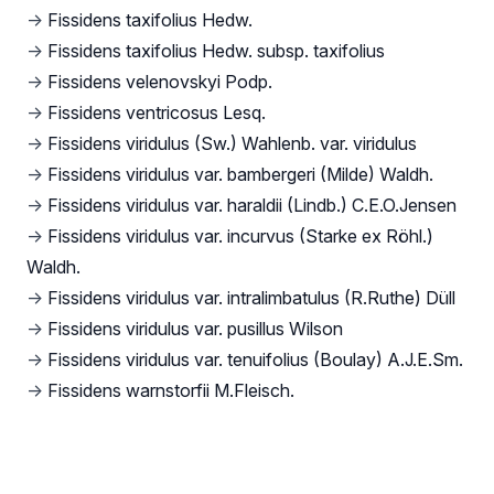
→
Fissidens taxifolius Hedw.
→
Fissidens taxifolius Hedw. subsp. taxifolius
→
Fissidens velenovskyi Podp.
→
Fissidens ventricosus Lesq.
→
Fissidens viridulus (Sw.) Wahlenb. var. viridulus
→
Fissidens viridulus var. bambergeri (Milde) Waldh.
→
Fissidens viridulus var. haraldii (Lindb.) C.E.O.Jensen
→
Fissidens viridulus var. incurvus (Starke ex Röhl.)
Waldh.
→
Fissidens viridulus var. intralimbatulus (R.Ruthe) Düll
→
Fissidens viridulus var. pusillus Wilson
→
Fissidens viridulus var. tenuifolius (Boulay) A.J.E.Sm.
→
Fissidens warnstorfii M.Fleisch.
Footer