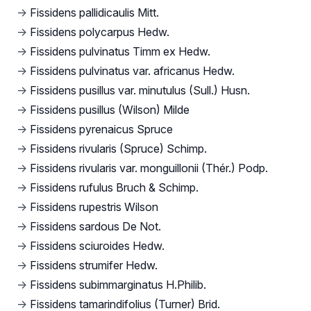
→
Fissidens pallidicaulis Mitt.
→
Fissidens polycarpus Hedw.
→
Fissidens pulvinatus Timm ex Hedw.
→
Fissidens pulvinatus var. africanus Hedw.
→
Fissidens pusillus var. minutulus (Sull.) Husn.
→
Fissidens pusillus (Wilson) Milde
→
Fissidens pyrenaicus Spruce
→
Fissidens rivularis (Spruce) Schimp.
→
Fissidens rivularis var. monguillonii (Thér.) Podp.
→
Fissidens rufulus Bruch & Schimp.
→
Fissidens rupestris Wilson
→
Fissidens sardous De Not.
→
Fissidens sciuroides Hedw.
→
Fissidens strumifer Hedw.
→
Fissidens subimmarginatus H.Philib.
→
Fissidens tamarindifolius (Turner) Brid.