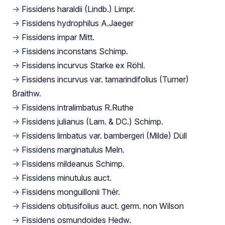
→
Fissidens haraldii (Lindb.) Limpr.
→
Fissidens hydrophilus A.Jaeger
→
Fissidens impar Mitt.
→
Fissidens inconstans Schimp.
→
Fissidens incurvus Starke ex Röhl.
→
Fissidens incurvus var. tamarindifolius (Turner)
Braithw.
→
Fissidens intralimbatus R.Ruthe
→
Fissidens julianus (Lam. & DC.) Schimp.
→
Fissidens limbatus var. bambergeri (Milde) Düll
→
Fissidens marginatulus Meln.
→
Fissidens mildeanus Schimp.
→
Fissidens minutulus auct.
→
Fissidens monguillonii Thér.
→
Fissidens obtusifolius auct. germ. non Wilson
→
Fissidens osmundoides Hedw.