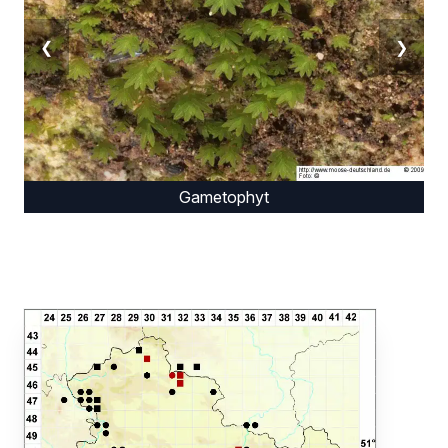
❮
❯
Gametophyt