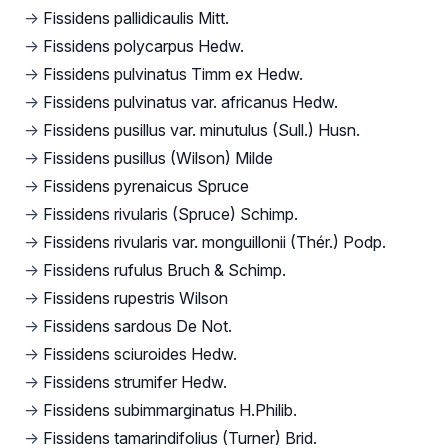
→
Fissidens pallidicaulis Mitt.
→
Fissidens polycarpus Hedw.
→
Fissidens pulvinatus Timm ex Hedw.
→
Fissidens pulvinatus var. africanus Hedw.
→
Fissidens pusillus var. minutulus (Sull.) Husn.
→
Fissidens pusillus (Wilson) Milde
→
Fissidens pyrenaicus Spruce
→
Fissidens rivularis (Spruce) Schimp.
→
Fissidens rivularis var. monguillonii (Thér.) Podp.
→
Fissidens rufulus Bruch & Schimp.
→
Fissidens rupestris Wilson
→
Fissidens sardous De Not.
→
Fissidens sciuroides Hedw.
→
Fissidens strumifer Hedw.
→
Fissidens subimmarginatus H.Philib.
→
Fissidens tamarindifolius (Turner) Brid.