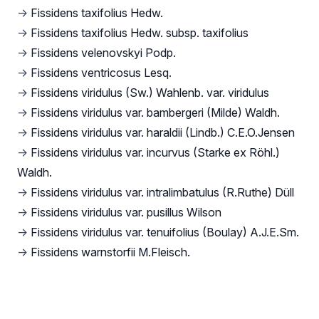
→
Fissidens taxifolius Hedw.
→
Fissidens taxifolius Hedw. subsp. taxifolius
→
Fissidens velenovskyi Podp.
→
Fissidens ventricosus Lesq.
→
Fissidens viridulus (Sw.) Wahlenb. var. viridulus
→
Fissidens viridulus var. bambergeri (Milde) Waldh.
→
Fissidens viridulus var. haraldii (Lindb.) C.E.O.Jensen
→
Fissidens viridulus var. incurvus (Starke ex Röhl.)
Waldh.
→
Fissidens viridulus var. intralimbatulus (R.Ruthe) Düll
→
Fissidens viridulus var. pusillus Wilson
→
Fissidens viridulus var. tenuifolius (Boulay) A.J.E.Sm.
→
Fissidens warnstorfii M.Fleisch.
Footer