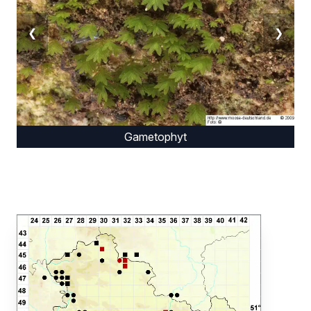
❮
❯
Gametophyt