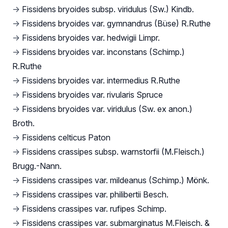
→
Fissidens bryoides subsp. viridulus (Sw.) Kindb.
→
Fissidens bryoides var. gymnandrus (Büse) R.Ruthe
→
Fissidens bryoides var. hedwigii Limpr.
→
Fissidens bryoides var. inconstans (Schimp.)
R.Ruthe
→
Fissidens bryoides var. intermedius R.Ruthe
→
Fissidens bryoides var. rivularis Spruce
→
Fissidens bryoides var. viridulus (Sw. ex anon.)
Broth.
→
Fissidens celticus Paton
→
Fissidens crassipes subsp. warnstorfii (M.Fleisch.)
Brugg.-Nann.
→
Fissidens crassipes var. mildeanus (Schimp.) Mönk.
→
Fissidens crassipes var. philibertii Besch.
→
Fissidens crassipes var. rufipes Schimp.
→
Fissidens crassipes var. submarginatus M.Fleisch. &