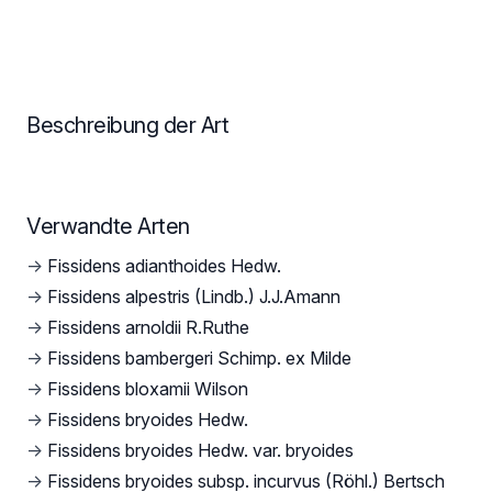
Beschreibung der Art
Verwandte Arten
→
Fissidens adianthoides Hedw.
→
Fissidens alpestris (Lindb.) J.J.Amann
→
Fissidens arnoldii R.Ruthe
→
Fissidens bambergeri Schimp. ex Milde
→
Fissidens bloxamii Wilson
→
Fissidens bryoides Hedw.
→
Fissidens bryoides Hedw. var. bryoides
→
Fissidens bryoides subsp. incurvus (Röhl.) Bertsch