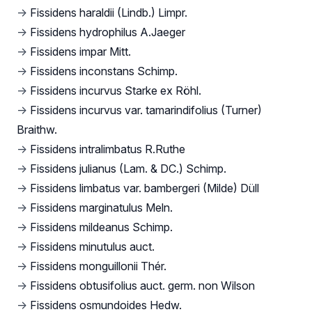
→
Fissidens haraldii (Lindb.) Limpr.
→
Fissidens hydrophilus A.Jaeger
→
Fissidens impar Mitt.
→
Fissidens inconstans Schimp.
→
Fissidens incurvus Starke ex Röhl.
→
Fissidens incurvus var. tamarindifolius (Turner)
Braithw.
→
Fissidens intralimbatus R.Ruthe
→
Fissidens julianus (Lam. & DC.) Schimp.
→
Fissidens limbatus var. bambergeri (Milde) Düll
→
Fissidens marginatulus Meln.
→
Fissidens mildeanus Schimp.
→
Fissidens minutulus auct.
→
Fissidens monguillonii Thér.
→
Fissidens obtusifolius auct. germ. non Wilson
→
Fissidens osmundoides Hedw.