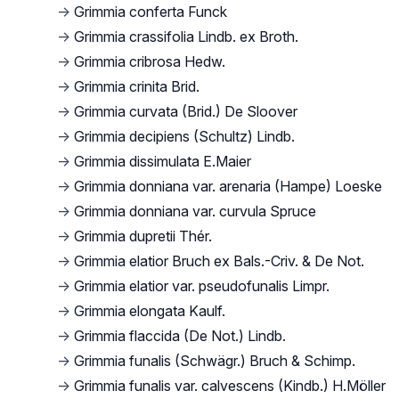
→
Grimmia conferta Funck
→
Grimmia crassifolia Lindb. ex Broth.
→
Grimmia cribrosa Hedw.
→
Grimmia crinita Brid.
→
Grimmia curvata (Brid.) De Sloover
→
Grimmia decipiens (Schultz) Lindb.
→
Grimmia dissimulata E.Maier
→
Grimmia donniana var. arenaria (Hampe) Loeske
→
Grimmia donniana var. curvula Spruce
→
Grimmia dupretii Thér.
→
Grimmia elatior Bruch ex Bals.-Criv. & De Not.
→
Grimmia elatior var. pseudofunalis Limpr.
→
Grimmia elongata Kaulf.
→
Grimmia flaccida (De Not.) Lindb.
→
Grimmia funalis (Schwägr.) Bruch & Schimp.
→
Grimmia funalis var. calvescens (Kindb.) H.Möller