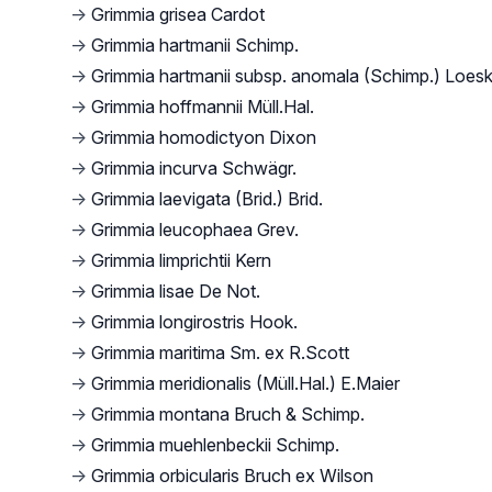
→
Grimmia grisea Cardot
→
Grimmia hartmanii Schimp.
→
Grimmia hartmanii subsp. anomala (Schimp.) Loes
→
Grimmia hoffmannii Müll.Hal.
→
Grimmia homodictyon Dixon
→
Grimmia incurva Schwägr.
→
Grimmia laevigata (Brid.) Brid.
→
Grimmia leucophaea Grev.
→
Grimmia limprichtii Kern
→
Grimmia lisae De Not.
→
Grimmia longirostris Hook.
→
Grimmia maritima Sm. ex R.Scott
→
Grimmia meridionalis (Müll.Hal.) E.Maier
→
Grimmia montana Bruch & Schimp.
→
Grimmia muehlenbeckii Schimp.
→
Grimmia orbicularis Bruch ex Wilson