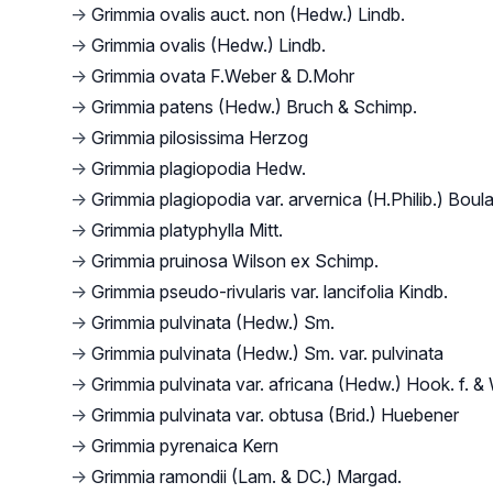
→
Grimmia ovalis auct. non (Hedw.) Lindb.
→
Grimmia ovalis (Hedw.) Lindb.
→
Grimmia ovata F.Weber & D.Mohr
→
Grimmia patens (Hedw.) Bruch & Schimp.
→
Grimmia pilosissima Herzog
→
Grimmia plagiopodia Hedw.
→
Grimmia plagiopodia var. arvernica (H.Philib.) Boul
→
Grimmia platyphylla Mitt.
→
Grimmia pruinosa Wilson ex Schimp.
→
Grimmia pseudo-rivularis var. lancifolia Kindb.
→
Grimmia pulvinata (Hedw.) Sm.
→
Grimmia pulvinata (Hedw.) Sm. var. pulvinata
→
Grimmia pulvinata var. africana (Hedw.) Hook. f. &
→
Grimmia pulvinata var. obtusa (Brid.) Huebener
→
Grimmia pyrenaica Kern
→
Grimmia ramondii (Lam. & DC.) Margad.