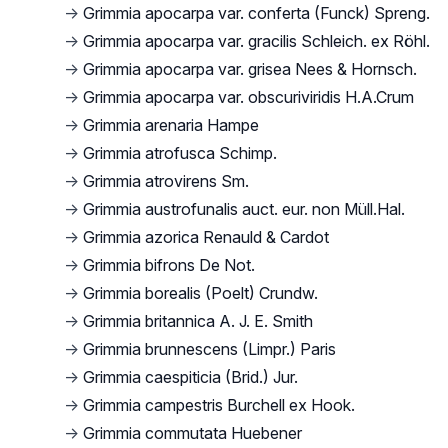
→
Grimmia apocarpa var. conferta (Funck) Spreng.
→
Grimmia apocarpa var. gracilis Schleich. ex Röhl.
→
Grimmia apocarpa var. grisea Nees & Hornsch.
→
Grimmia apocarpa var. obscuriviridis H.A.Crum
→
Grimmia arenaria Hampe
→
Grimmia atrofusca Schimp.
→
Grimmia atrovirens Sm.
→
Grimmia austrofunalis auct. eur. non Müll.Hal.
→
Grimmia azorica Renauld & Cardot
→
Grimmia bifrons De Not.
→
Grimmia borealis (Poelt) Crundw.
→
Grimmia britannica A. J. E. Smith
→
Grimmia brunnescens (Limpr.) Paris
→
Grimmia caespiticia (Brid.) Jur.
→
Grimmia campestris Burchell ex Hook.
→
Grimmia commutata Huebener