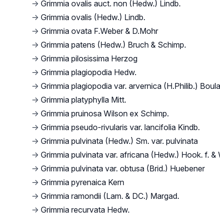
→
Grimmia ovalis auct. non (Hedw.) Lindb.
→
Grimmia ovalis (Hedw.) Lindb.
→
Grimmia ovata F.Weber & D.Mohr
→
Grimmia patens (Hedw.) Bruch & Schimp.
→
Grimmia pilosissima Herzog
→
Grimmia plagiopodia Hedw.
→
Grimmia plagiopodia var. arvernica (H.Philib.) Boul
→
Grimmia platyphylla Mitt.
→
Grimmia pruinosa Wilson ex Schimp.
→
Grimmia pseudo-rivularis var. lancifolia Kindb.
→
Grimmia pulvinata (Hedw.) Sm. var. pulvinata
→
Grimmia pulvinata var. africana (Hedw.) Hook. f. &
→
Grimmia pulvinata var. obtusa (Brid.) Huebener
→
Grimmia pyrenaica Kern
→
Grimmia ramondii (Lam. & DC.) Margad.
→
Grimmia recurvata Hedw.