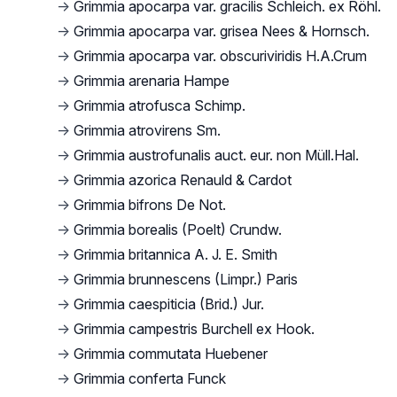
→
Grimmia apocarpa var. gracilis Schleich. ex Röhl.
→
Grimmia apocarpa var. grisea Nees & Hornsch.
→
Grimmia apocarpa var. obscuriviridis H.A.Crum
→
Grimmia arenaria Hampe
→
Grimmia atrofusca Schimp.
→
Grimmia atrovirens Sm.
→
Grimmia austrofunalis auct. eur. non Müll.Hal.
→
Grimmia azorica Renauld & Cardot
→
Grimmia bifrons De Not.
→
Grimmia borealis (Poelt) Crundw.
→
Grimmia britannica A. J. E. Smith
→
Grimmia brunnescens (Limpr.) Paris
→
Grimmia caespiticia (Brid.) Jur.
→
Grimmia campestris Burchell ex Hook.
→
Grimmia commutata Huebener
→
Grimmia conferta Funck