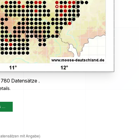
s 780 Datensätze .
tails.
s …