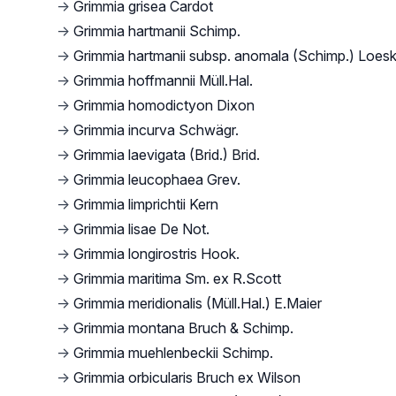
→
Grimmia grisea Cardot
→
Grimmia hartmanii Schimp.
→
Grimmia hartmanii subsp. anomala (Schimp.) Loes
→
Grimmia hoffmannii Müll.Hal.
→
Grimmia homodictyon Dixon
→
Grimmia incurva Schwägr.
→
Grimmia laevigata (Brid.) Brid.
→
Grimmia leucophaea Grev.
→
Grimmia limprichtii Kern
→
Grimmia lisae De Not.
→
Grimmia longirostris Hook.
→
Grimmia maritima Sm. ex R.Scott
→
Grimmia meridionalis (Müll.Hal.) E.Maier
→
Grimmia montana Bruch & Schimp.
→
Grimmia muehlenbeckii Schimp.
→
Grimmia orbicularis Bruch ex Wilson