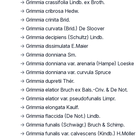
→
Grimmia crassifolia Lindb. ex Broth.
→
Grimmia cribrosa Hedw.
→
Grimmia crinita Brid.
→
Grimmia curvata (Brid.) De Sloover
→
Grimmia decipiens (Schultz) Lindb.
→
Grimmia dissimulata E.Maier
→
Grimmia donniana Sm.
→
Grimmia donniana var. arenaria (Hampe) Loeske
→
Grimmia donniana var. curvula Spruce
→
Grimmia dupretii Thér.
→
Grimmia elatior Bruch ex Bals.-Criv. & De Not.
→
Grimmia elatior var. pseudofunalis Limpr.
→
Grimmia elongata Kaulf.
→
Grimmia flaccida (De Not.) Lindb.
→
Grimmia funalis (Schwägr.) Bruch & Schimp.
→
Grimmia funalis var. calvescens (Kindb.) H.Möller